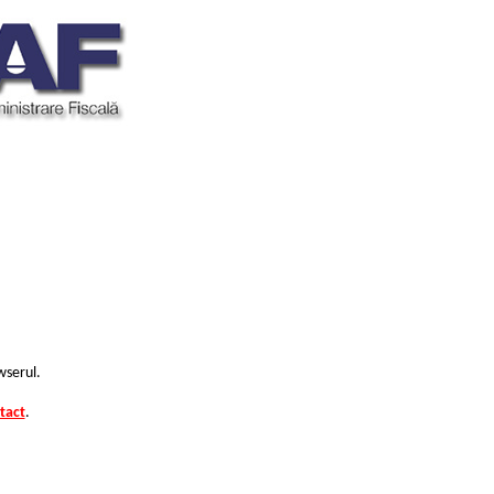
wserul.
tact
.