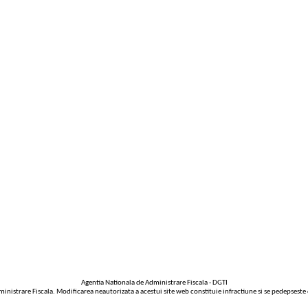
Agentia Nationala de Administrare Fiscala - DGTI
inistrare Fiscala. Modificarea neautorizata a acestui site web constituie infractiune si se pedepseste